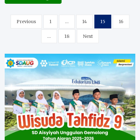
Posts
Previous
1
…
14
15
16
pagination
…
18
Next