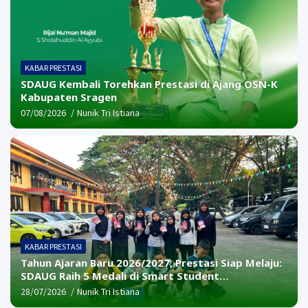
KABAR PRESTASI
SDAUG Kembali Torehkan Prestasi di Ajang OSN-K
Kabupaten Sragen
07/08/2026
Nunik Tri Istiana
KABAR PRESTASI
Tahun Ajaran Baru 2026/2027, Prestasi Siap Melaju:
SDAUG Raih 5 Medali di Smart Student
Competition (SSC) 4 Tingkat Nasional
28/07/2026
Nunik Tri Istiana