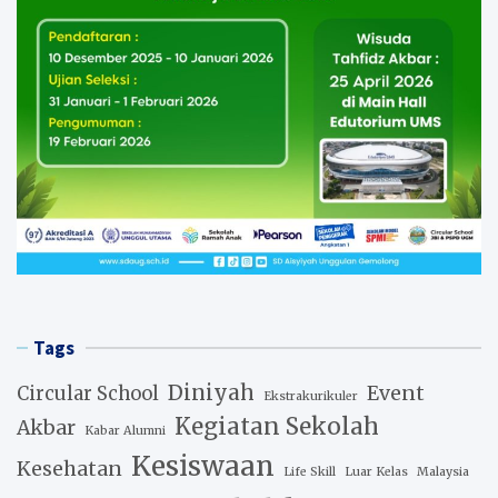
Tags
Diniyah
Event
Circular School
Ekstrakurikuler
Kegiatan Sekolah
Akbar
Kabar Alumni
Kesiswaan
Kesehatan
Life Skill
Luar Kelas
Malaysia