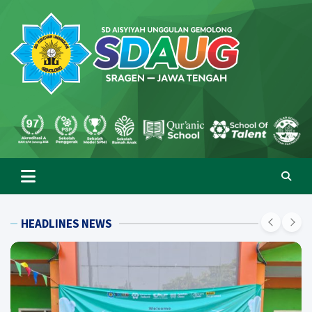
Skip
to
content
SD Aisyiyah Unggulan
Islami Berprestasi
Gemolong
HEADLINES NEWS