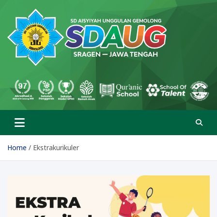
Skip
to
content
SD Aisyiyah Unggulan
Islami Berprestasi
Gemolong
Home
Ekstrakurikuler