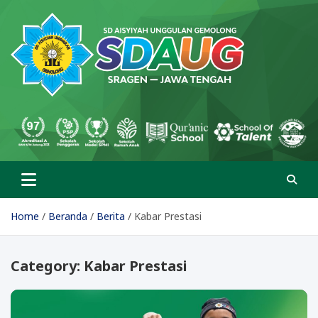
Skip
to
content
SD Aisyiyah Unggulan
Islami Berprestasi
Gemolong
Home
Beranda
Berita
Kabar Prestasi
Category:
Kabar Prestasi