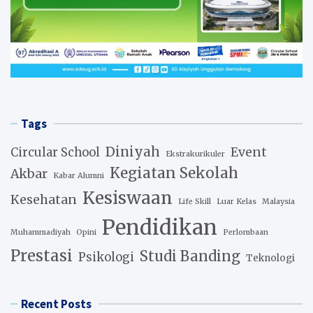
Tags
Diniyah
Event
Circular School
Ekstrakurikuler
Kegiatan Sekolah
Akbar
Kabar Alumni
Kesiswaan
Kesehatan
Life Skill
Luar Kelas
Malaysia
Pendidikan
Muhammadiyah
Opini
Perlombaan
Prestasi
Studi Banding
Psikologi
Teknologi
Recent Posts