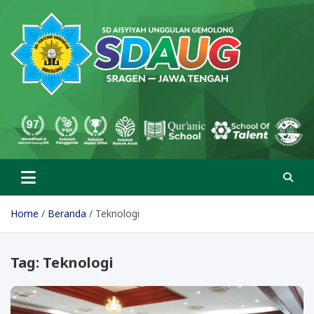
Skip
to
content
SD Aisyiyah Unggulan
Islami Berprestasi
Gemolong
Home
Beranda
Teknologi
Tag:
Teknologi