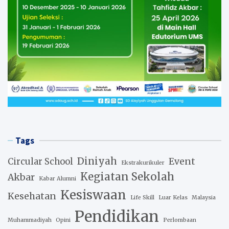
Tags
Diniyah
Event
Circular School
Ekstrakurikuler
Kegiatan Sekolah
Akbar
Kabar Alumni
Kesiswaan
Kesehatan
Life Skill
Luar Kelas
Malaysia
Pendidikan
Muhammadiyah
Opini
Perlombaan