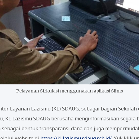
Pelayanan Sirkulasi menggunakan aplikasi Slims
antor Layanan Lazismu (KL) SDAUG, sebagai bagian Sekola
h), KL Lazismu SDAUG berusaha menginformasikan segala b
ah sebagai bentuk transparansi dana dan juga mempermuda
lalui website di
https://kl.lazismu.sdaug.sch.id/
. Yuk klik 