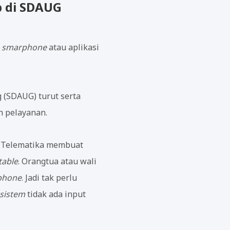
b di SDAUG
i
smarphone
atau aplikasi
 (SDAUG) turut serta
 pelayanan.
f Telematika membuat
table
. Orangtua atau wali
phone
. Jadi tak perlu
 sistem
tidak ada input