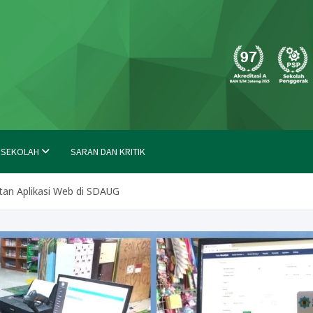
molong
 SEKOLAH
SARAN DAN KRITIK
atan Aplikasi Web di SDAUG