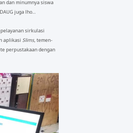
akan dan minumnya siswa
 SDAUG juga lho…
pelayanan sirkulasi
n aplikasi
Slims
, temen-
ite perpustakaan dengan