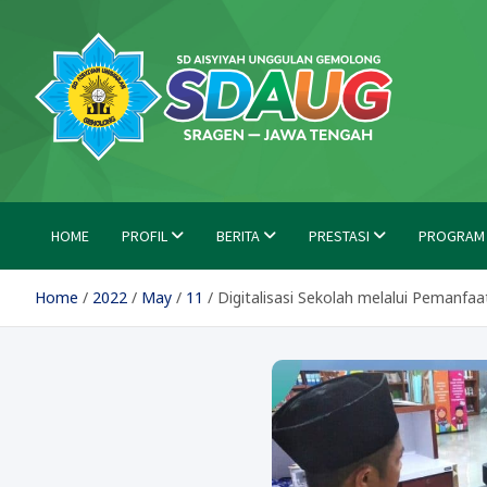
Skip
to
content
SD Aisyiyah Unggulan Ge
Islami Berprestasi
HOME
PROFIL
BERITA
PRESTASI
PROGRAM
Home
2022
May
11
Digitalisasi Sekolah melalui Pemanfa