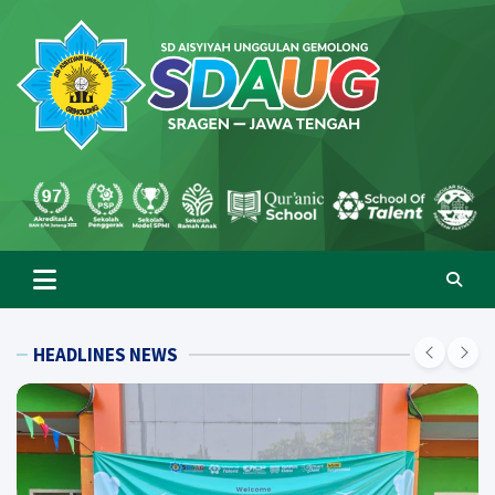
Skip
to
content
SD Aisyiyah Unggulan
Islami Berprestasi
Gemolong
HEADLINES NEWS