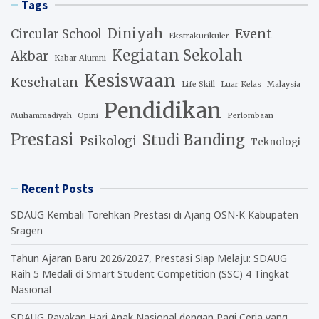
Tags
Diniyah
Event
Circular School
Ekstrakurikuler
Kegiatan Sekolah
Akbar
Kabar Alumni
Kesiswaan
Kesehatan
Life Skill
Luar Kelas
Malaysia
Pendidikan
Muhammadiyah
Opini
Perlombaan
Prestasi
Studi Banding
Psikologi
Teknologi
Recent Posts
SDAUG Kembali Torehkan Prestasi di Ajang OSN-K Kabupaten
Sragen
Tahun Ajaran Baru 2026/2027, Prestasi Siap Melaju: SDAUG
Raih 5 Medali di Smart Student Competition (SSC) 4 Tingkat
Nasional
SDAUG Rayakan Hari Anak Nasional dengan Pagi Ceria yang