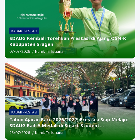
KABAR PRESTASI
SDAUG Kembali Torehkan Prestasi di Ajang OSN-K
Kabupaten Sragen
07/08/2026
Nunik Tri Istiana
KABAR PRESTASI
Tahun Ajaran Baru 2026/2027, Prestasi Siap Melaju:
SDAUG Raih 5 Medali di Smart Student
Competition (SSC) 4 Tingkat Nasional
28/07/2026
Nunik Tri Istiana