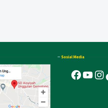
Sosial Media
Faceb
You
In