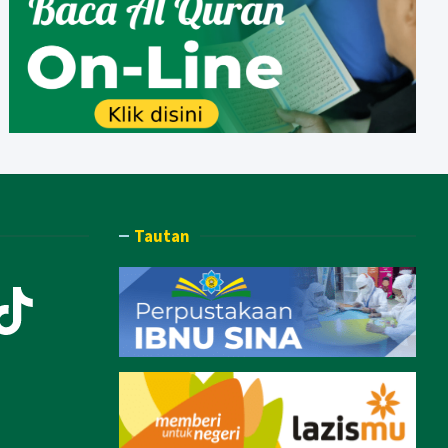
Tautan
ook
Tube
stagram
TikTok