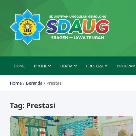
Skip
to
content
SD Aisyiyah Unggulan Ge
Islami Berprestasi
HOME
PROFIL
BERITA
PRESTASI
PROGRAM
Home
Beranda
Prestasi
Tag:
Prestasi