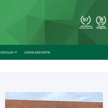
molong
 SEKOLAH
SARAN DAN KRITIK