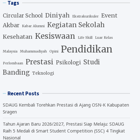
Tags
Diniyah
Event
Circular School
Ekstrakurikuler
Kegiatan Sekolah
Akbar
Kabar Alumni
Kesiswaan
Kesehatan
Life Skill
Luar Kelas
Pendidikan
Malaysia
Muhammadiyah
Opini
Prestasi
Studi
Psikologi
Perlombaan
Banding
Teknologi
Recent Posts
SDAUG Kembali Torehkan Prestasi di Ajang OSN-K Kabupaten
Sragen
Tahun Ajaran Baru 2026/2027, Prestasi Siap Melaju: SDAUG
Raih 5 Medali di Smart Student Competition (SSC) 4 Tingkat
Nasional