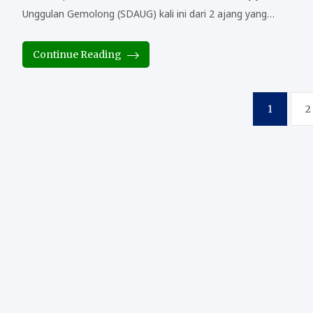
Unggulan Gemolong (SDAUG) kali ini dari 2 ajang yang…
Continue Reading
Posts
1
2
pagination