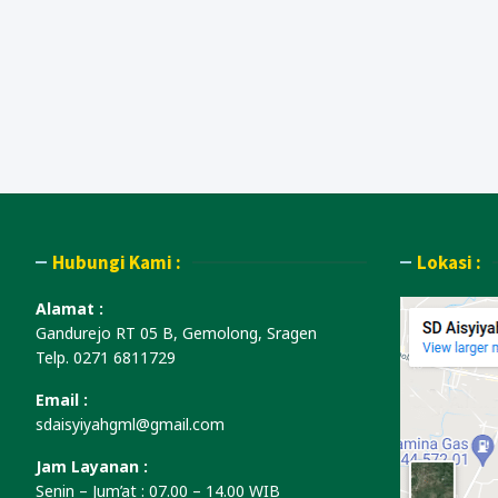
Hubungi Kami :
Lokasi :
Alamat :
Gandurejo RT 05 B, Gemolong, Sragen
Telp. 0271 6811729
Email :
sdaisyiyahgml@gmail.com
Jam Layanan :
Senin – Jum’at : 07.00 – 14.00 WIB