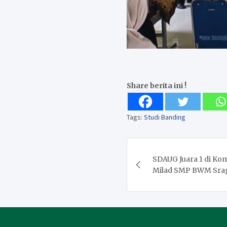
Share berita ini !
Tags:
Studi Banding
Post
SDAUG Juara 1 di Kom
navigation
Milad SMP BWM Sra