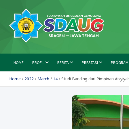
Skip
to
content
SD Aisyiyah Unggulan Ge
Islami Berprestasi
HOME
PROFIL
BERITA
PRESTASI
PROGRAM
Home
2022
March
14
Studi Banding dari Pimpinan Aisyiya