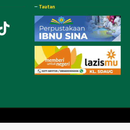
Tautan
ook
Tube
stagram
TikTok