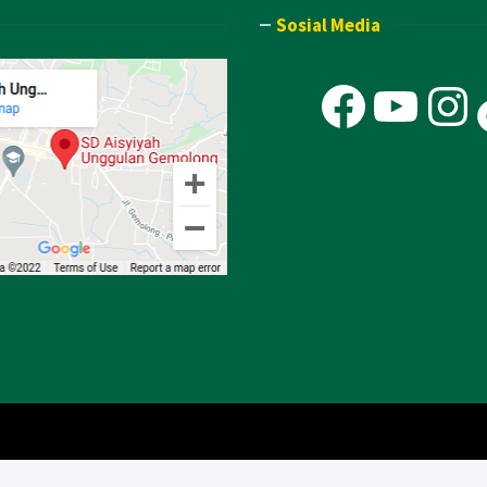
Sosial Media
Faceb
You
In