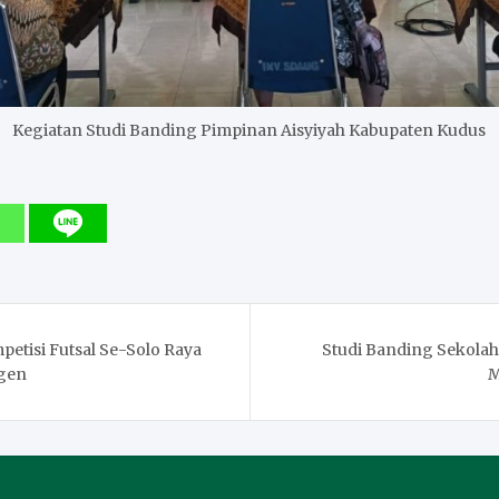
Kegiatan Studi Banding Pimpinan Aisyiyah Kabupaten Kudus
petisi Futsal Se-Solo Raya
Studi Banding Sekola
gen
M