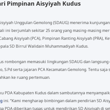
ari Pimpinan Aisyiyah Kudus
Aisyiyah Unggulan Gemolong (SDAUG) menerima kunjungan 
li ini berjumlah sekitar 25 orang yang masing-masing m
Cabang Aisyiyah (PCA), Pimpinan Ranting Aisyiyah (PRA), Ke
epala SD Birrul Walidain Muhammadiyah Kudus.
 bus rombongan memasuki lingkungan SDAUG dan langsung 
, S.Pd serta jajaran PCA Kecamatan Gemolong. Tentu saja s
ahkan ke ruang pertemuan.
laku PDA Kabupaten Kudus dalam sambutannya menyampaik
ng
ini. “Kami mengharap bimbingan dalam pendirian SD Aisy
 juga PDA diberikan tugas untuk mendirikan SD Aisyiyah di s