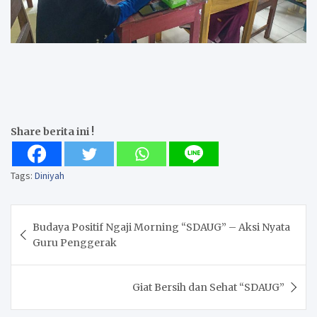
Share berita ini !
Tags:
Diniyah
Post
Budaya Positif Ngaji Morning “SDAUG” – Aksi Nyata
navigation
Guru Penggerak
Giat Bersih dan Sehat “SDAUG”