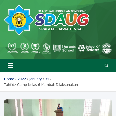
Skip
to
content
SD Aisyiyah Unggulan
Islami Berprestasi
Gemolong
Home
2022
January
31
Tahfidz Camp Kelas 6 Kembali Dilaksanakan