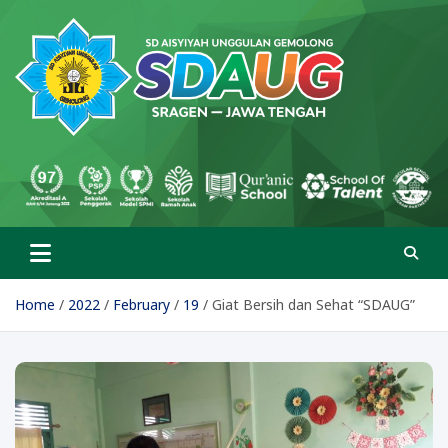
Skip
to
content
SD Aisyiyah Unggulan
Islami Berprestasi
Gemolong
Home
2022
February
19
Giat Bersih dan Sehat “SDAUG”