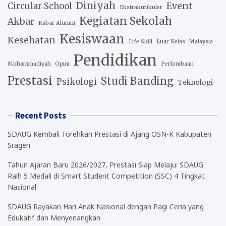
Diniyah
Event
Circular School
Ekstrakurikuler
Kegiatan Sekolah
Akbar
Kabar Alumni
Kesiswaan
Kesehatan
Life Skill
Luar Kelas
Malaysia
Pendidikan
Muhammadiyah
Opini
Perlombaan
Prestasi
Studi Banding
Psikologi
Teknologi
Recent Posts
SDAUG Kembali Torehkan Prestasi di Ajang OSN-K Kabupaten
Sragen
Tahun Ajaran Baru 2026/2027, Prestasi Siap Melaju: SDAUG
Raih 5 Medali di Smart Student Competition (SSC) 4 Tingkat
Nasional
SDAUG Rayakan Hari Anak Nasional dengan Pagi Ceria yang
Edukatif dan Menyenangkan