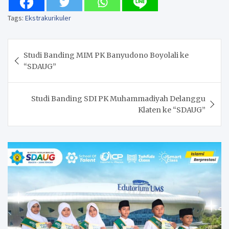
Tags:
Ekstrakurikuler
Post
Studi Banding MIM PK Banyudono Boyolali ke
navigation
“SDAUG”
Studi Banding SDI PK Muhammadiyah Delanggu
Klaten ke “SDAUG”