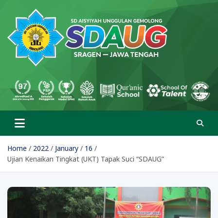
Skip
to
content
SD Aisyiyah Unggulan
Islami Berprestasi
Gemolong
Home
2022
January
16
Ujian Kenaikan Tingkat (UKT) Tapak Suci “SDAUG”