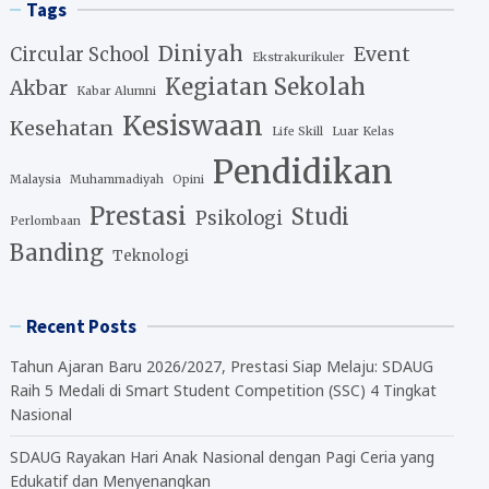
Tags
Diniyah
Event
Circular School
Ekstrakurikuler
Kegiatan Sekolah
Akbar
Kabar Alumni
Kesiswaan
Kesehatan
Life Skill
Luar Kelas
Pendidikan
Malaysia
Muhammadiyah
Opini
Prestasi
Studi
Psikologi
Perlombaan
Banding
Teknologi
Recent Posts
Tahun Ajaran Baru 2026/2027, Prestasi Siap Melaju: SDAUG
Raih 5 Medali di Smart Student Competition (SSC) 4 Tingkat
Nasional
SDAUG Rayakan Hari Anak Nasional dengan Pagi Ceria yang
Edukatif dan Menyenangkan