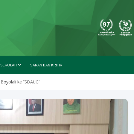
molong
 SEKOLAH
SARAN DAN KRITIK
Boyolali ke “SDAUG”