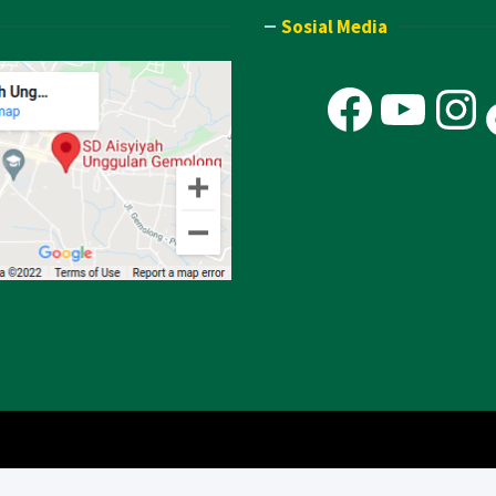
Sosial Media
Faceb
You
In