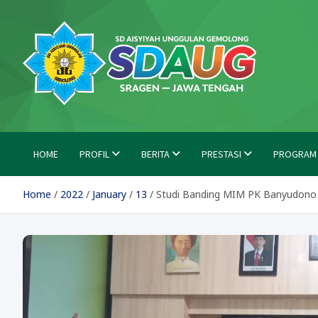
Skip
to
content
SD Aisyiyah Unggulan Ge
Islami Berprestasi
HOME
PROFIL
BERITA
PRESTASI
PROGRAM
Home
2022
January
13
Studi Banding MIM PK Banyudono 