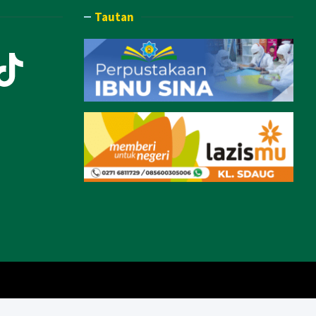
Tautan
ook
Tube
stagram
TikTok