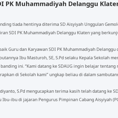
SDI PK Muhammadiyah Delanggu Klate
nding tiada hentinya diterima SD Aisyiyah Unggulan Gemol
giliran SDI PK Muhammadiyah Delanggu Klaten yang berkunj
a baik Guru dan Karyawan SDI PK Muhammadiyah Delanggu d
butannya Ibu Masturoh, SE, S.Pd selaku Kepala Sekolah m
i banding ini. “Kami datang ke SDAUG ingin belajar tentan
apkan di Sekolah kami” ungkap beliau di dalam sambutan
yanto, S.Pd mengucapkan terima kasih telah datang ke SDA
 Ibu-ibu di jajaran Pengurus Pimpinan Cabang Aisyiyah (