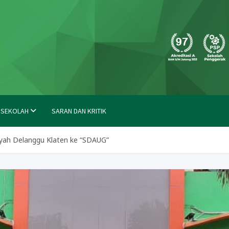
molong
 SEKOLAH
SARAN DAN KRITIK
ah Delanggu Klaten ke “SDAUG”