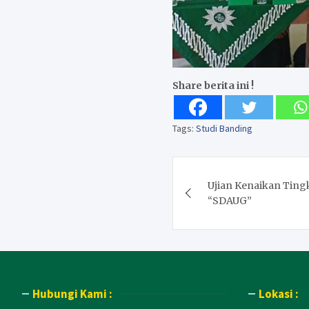
Share berita ini !
Tags:
Studi Banding
Post
Ujian Kenaikan Ting
navigation
“SDAUG”
Hubungi Kami :
Lokasi :