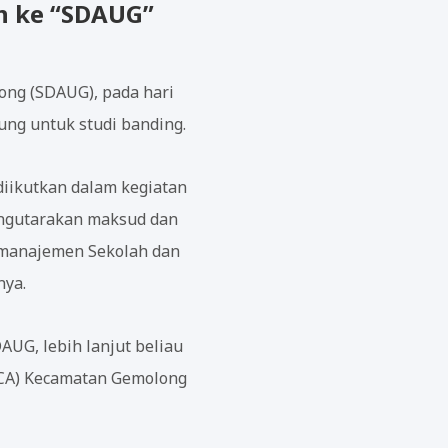
n ke “SDAUG”
ong (SDAUG), pada hari
ung untuk studi banding.
iikutkan dalam kegiatan
engutarakan maksud dan
g manajemen Sekolah dan
nya.
UG, lebih lanjut beliau
PCA) Kecamatan Gemolong