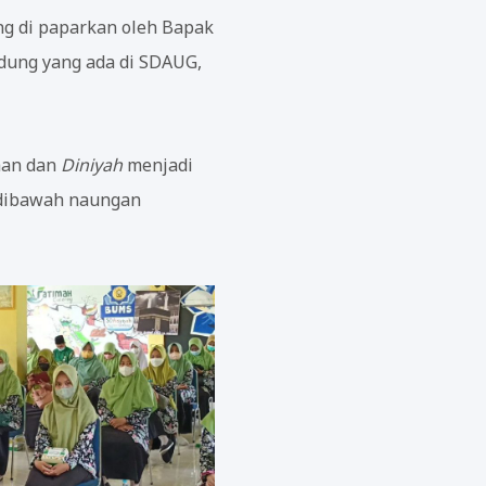
ng di paparkan oleh Bapak
edung yang ada di SDAUG,
aan dan
Diniyah
menjadi
h dibawah naungan