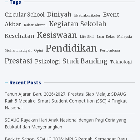
Tags
Diniyah
Event
Circular School
Ekstrakurikuler
Kegiatan Sekolah
Akbar
Kabar Alumni
Kesiswaan
Kesehatan
Life Skill
Luar Kelas
Malaysia
Pendidikan
Muhammadiyah
Opini
Perlombaan
Prestasi
Studi Banding
Psikologi
Teknologi
Recent Posts
Tahun Ajaran Baru 2026/2027, Prestasi Siap Melaju: SDAUG
Raih 5 Medali di Smart Student Competition (SSC) 4 Tingkat
Nasional
SDAUG Rayakan Hari Anak Nasional dengan Pagi Ceria yang
Edukatif dan Menyenangkan
Back to School SDAUG 2026: MPLS Ramah, Semangat Baru,