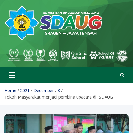
Skip
to
content
SD Aisyiyah Unggulan
Islami Berprestasi
Gemolong
Home
2021
December
8
Tokoh Masyarakat menjadi pembina upacara di “SDAUG”