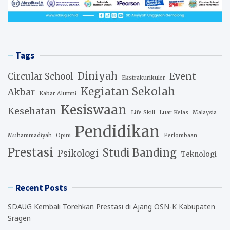
Tags
Diniyah
Event
Circular School
Ekstrakurikuler
Kegiatan Sekolah
Akbar
Kabar Alumni
Kesiswaan
Kesehatan
Life Skill
Luar Kelas
Malaysia
Pendidikan
Muhammadiyah
Opini
Perlombaan
Prestasi
Studi Banding
Psikologi
Teknologi
Recent Posts
SDAUG Kembali Torehkan Prestasi di Ajang OSN-K Kabupaten
Sragen