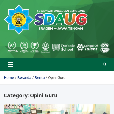
Skip
to
content
SD Aisyiyah Unggulan
Islami Berprestasi
Gemolong
Home
Beranda
Berita
Opini Guru
Category:
Opini Guru