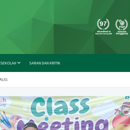
molong
 SEKOLAH
SARAN DAN KRITIK
DAUG