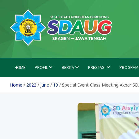
Skip
to
content
SD Aisyiyah Unggulan Ge
Islami Berprestasi
HOME
PROFIL
BERITA
PRESTASI
PROGRAM
Home
2022
June
19
Special Event Class Meeting Akbar S