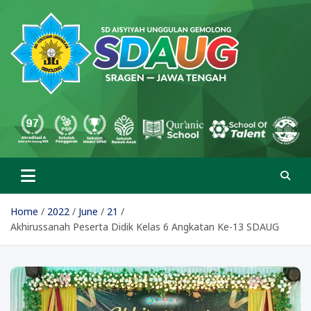
Skip
to
content
SD Aisyiyah Unggulan
Islami Berprestasi
Gemolong
Home
2022
June
21
Akhirussanah Peserta Didik Kelas 6 Angkatan Ke-13 SDAUG