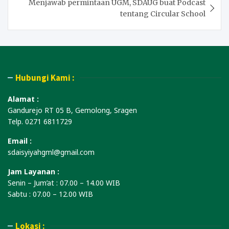
Menjawab permintaan UGM, SDAUG buat Podcast
tentang Circular School
Hubungi Kami :
Alamat :
Gandurejo RT 05 B, Gemolong, Sragen
Telp. 0271 6811729
Email :
sdaisyiyahgml@gmail.com
Jam Layanan :
Senin – Jum’at : 07.00 – 14.00 WIB
Sabtu : 07.00 – 12.00 WIB
Lokasi :