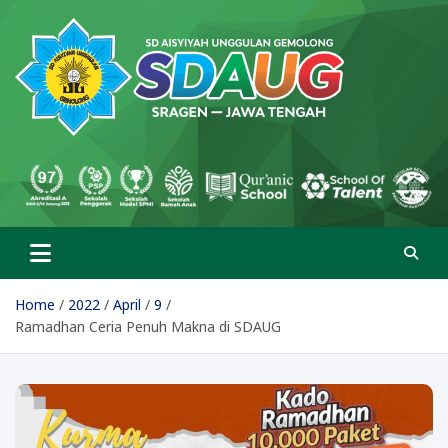
Skip
to
content
SD Aisyiyah Unggulan
Islami Berprestasi
Gemolong
Home
2022
April
9
Ramadhan Ceria Penuh Makna di SDAUG