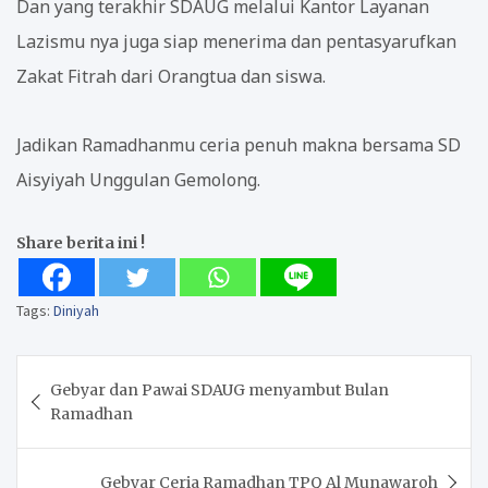
Dan yang terakhir SDAUG melalui Kantor Layanan
Lazismu nya juga siap menerima dan pentasyarufkan
Zakat Fitrah dari Orangtua dan siswa.
Jadikan Ramadhanmu ceria penuh makna bersama SD
Aisyiyah Unggulan Gemolong.
Share berita ini !
Tags:
Diniyah
Post
Gebyar dan Pawai SDAUG menyambut Bulan
navigation
Ramadhan
Gebyar Ceria Ramadhan TPQ Al Munawaroh