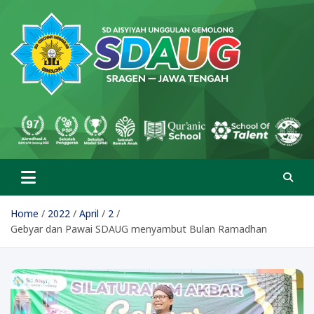
Skip
to
content
SD Aisyiyah Unggulan
Islami Berprestasi
Gemolong
Home
2022
April
2
Gebyar dan Pawai SDAUG menyambut Bulan Ramadhan