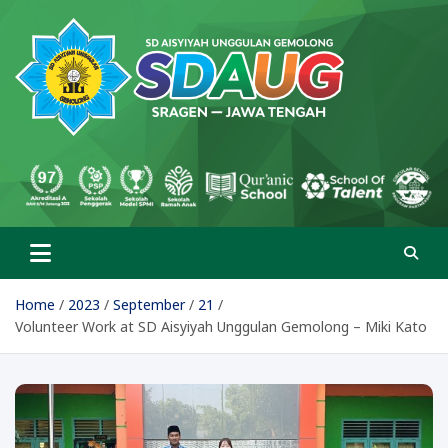
Skip
to
content
SD Aisyiyah Unggulan
Islami Berprestasi
Gemolong
Home
2023
September
21
Volunteer Work at SD Aisyiyah Unggulan Gemolong – Miki Kato