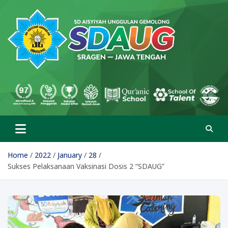
Skip
to
content
SD Aisyiyah Unggulan
Islami Berprestasi
Gemolong
Home
2022
January
28
Sukses Pelaksanaan Vaksinasi Dosis 2 “SDAUG”