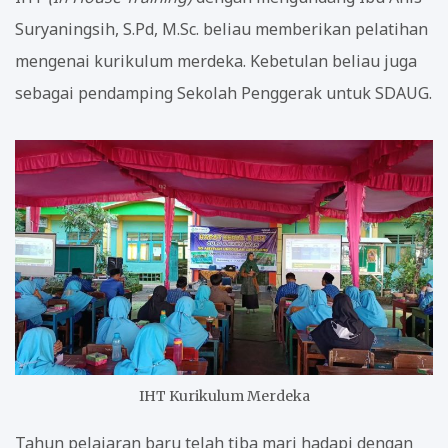
Suryaningsih, S.Pd, M.Sc. beliau memberikan pelatihan
mengenai kurikulum merdeka. Kebetulan beliau juga
sebagai pendamping Sekolah Penggerak untuk SDAUG.
IHT Kurikulum Merdeka
Tahun pelajaran baru telah tiba mari hadapi dengan