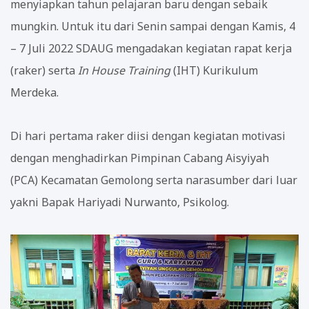
menyiapkan tahun pelajaran baru dengan sebaik
mungkin. Untuk itu dari Senin sampai dengan Kamis, 4
– 7 Juli 2022 SDAUG mengadakan kegiatan rapat kerja
(raker) serta
In House Training
(IHT) Kurikulum
Merdeka.
Di hari pertama raker diisi dengan kegiatan motivasi
dengan menghadirkan Pimpinan Cabang Aisyiyah
(PCA) Kecamatan Gemolong serta narasumber dari luar
yakni Bapak Hariyadi Nurwanto, Psikolog.