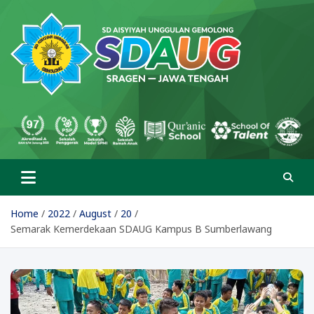
Skip
to
content
SD Aisyiyah Unggulan
Islami Berprestasi
Gemolong
Home
2022
August
20
Semarak Kemerdekaan SDAUG Kampus B Sumberlawang