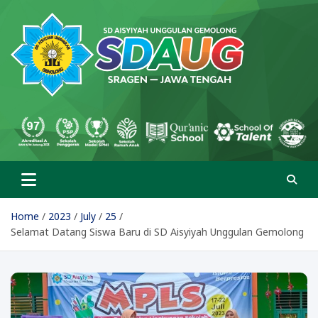
Skip
to
content
SD Aisyiyah Unggulan
Islami Berprestasi
Gemolong
Home
2023
July
25
Selamat Datang Siswa Baru di SD Aisyiyah Unggulan Gemolong