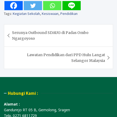
Tags:
Kegiatan Sekolah
,
Kesiswaan
,
Pendidikan
Post
Serunya Outbound SDAUG di Padas Ombo
navigation
Ngargoyoso
Lawatan Pendidikan dari PPD Hulu Langat
Selangor Malaysia
Hubungi Kami :
Alamat :
Gandurejo RT 05 B, Gemolong, Sragen
Telp. 0271 6811729