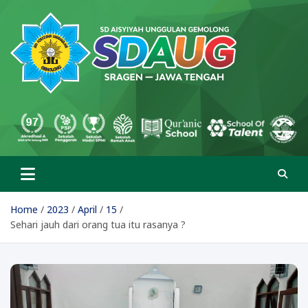
Skip
to
content
SD Aisyiyah Unggulan
Islami Berprestasi
Gemolong
Home
2023
April
15
Sehari jauh dari orang tua itu rasanya ?