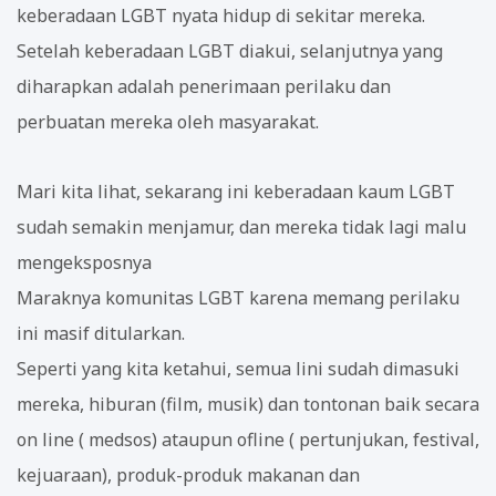
keberadaan LGBT nyata hidup di sekitar mereka.
Setelah keberadaan LGBT diakui, selanjutnya yang
diharapkan adalah penerimaan perilaku dan
perbuatan mereka oleh masyarakat.
Mari kita lihat, sekarang ini keberadaan kaum LGBT
sudah semakin menjamur, dan mereka tidak lagi malu
mengeksposnya
Maraknya komunitas LGBT karena memang perilaku
ini masif ditularkan.
Seperti yang kita ketahui, semua lini sudah dimasuki
mereka, hiburan (film, musik) dan tontonan baik secara
on line ( medsos) ataupun ofline ( pertunjukan, festival,
kejuaraan), produk-produk makanan dan