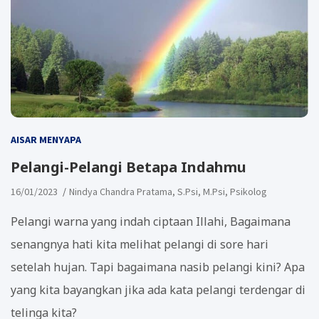
AISAR MENYAPA
Pelangi-Pelangi Betapa Indahmu
16/01/2023
Nindya Chandra Pratama, S.Psi, M.Psi, Psikolog
Pelangi warna yang indah ciptaan Illahi, Bagaimana
senangnya hati kita melihat pelangi di sore hari
setelah hujan. Tapi bagaimana nasib pelangi kini? Apa
yang kita bayangkan jika ada kata pelangi terdengar di
telinga kita?