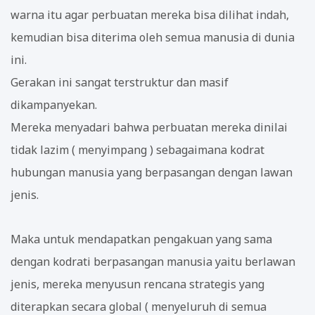
warna itu agar perbuatan mereka bisa dilihat indah,
kemudian bisa diterima oleh semua manusia di dunia
ini.
Gerakan ini sangat terstruktur dan masif
dikampanyekan.
Mereka menyadari bahwa perbuatan mereka dinilai
tidak lazim ( menyimpang ) sebagaimana kodrat
hubungan manusia yang berpasangan dengan lawan
jenis.
Maka untuk mendapatkan pengakuan yang sama
dengan kodrati berpasangan manusia yaitu berlawan
jenis, mereka menyusun rencana strategis yang
diterapkan secara global ( menyeluruh di semua