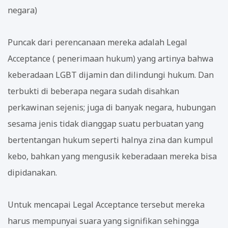
negara)
Puncak dari perencanaan mereka adalah Legal
Acceptance ( penerimaan hukum) yang artinya bahwa
keberadaan LGBT dijamin dan dilindungi hukum. Dan
terbukti di beberapa negara sudah disahkan
perkawinan sejenis; juga di banyak negara, hubungan
sesama jenis tidak dianggap suatu perbuatan yang
bertentangan hukum seperti halnya zina dan kumpul
kebo, bahkan yang mengusik keberadaan mereka bisa
dipidanakan.
Untuk mencapai Legal Acceptance tersebut mereka
harus mempunyai suara yang signifikan sehingga