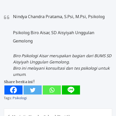
Nindya Chandra Pratama, S.Psi, M.Psi, Psikolog
Psikolog Biro Aisar, SD Aisyiyah Unggulan
Gemolong
Biro Psikologi Aisar merupakan bagian dari BUMS SD
Aisyiyah Unggulan Gemolong.
Biro ini melayani konsultasi dan tes psikologi untuk
umum
.
Share berita ini !
Tags:
Psikologi
Post