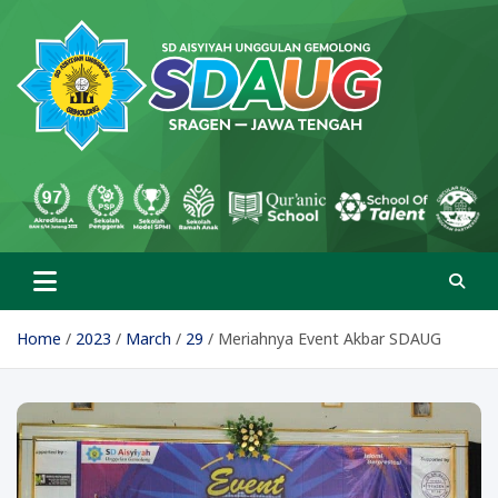
Skip
to
content
SD Aisyiyah Unggulan
Islami Berprestasi
Gemolong
Home
2023
March
29
Meriahnya Event Akbar SDAUG