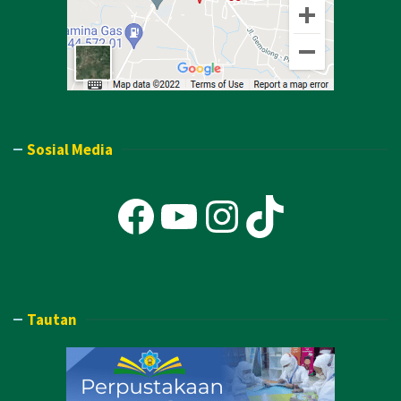
Sosial Media
Facebook
YouTube
Instagra
TikTok
Tautan