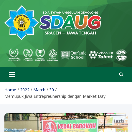
Skip
to
content
SD Aisyiyah Unggulan
Islami Berprestasi
Gemolong
Home
2022
March
30
Memupuk Jiwa Entrepreunership dengan Market Day